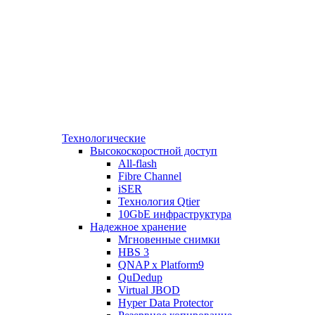
Технологические
Высокоскоростной доступ
All-flash
Fibre Channel
iSER
Технология Qtier
10GbE инфраструктура
Надежное хранение
Мгновенные снимки
HBS 3
QNAP x Platform9
QuDedup
Virtual JBOD
Hyper Data Protector