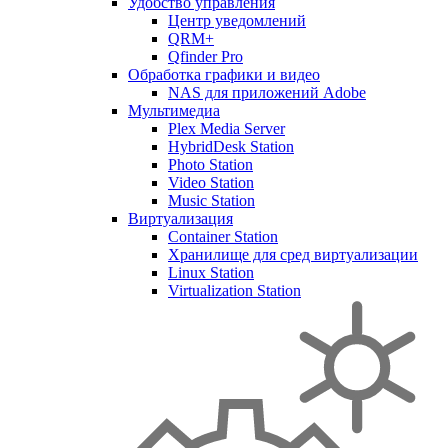
Удобство управления
Центр уведомлений
QRM+
Qfinder Pro
Обработка графики и видео
NAS для приложений Adobe
Мультимедиа
Plex Media Server
HybridDesk Station
Photo Station
Video Station
Music Station
Виртуализация
Container Station
Хранилище для сред виртуализации
Linux Station
Virtualization Station