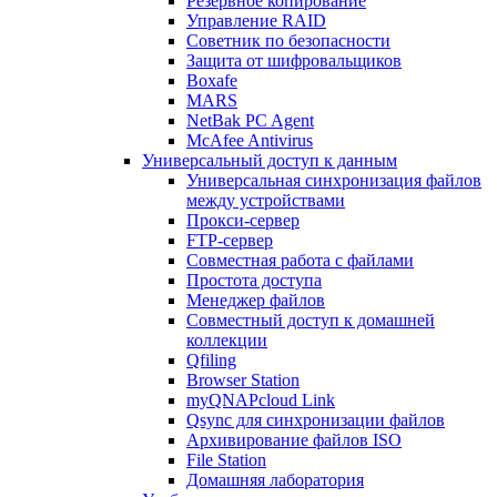
Резервное копирование
Управление RAID
Советник по безопасности
Защита от шифровальщиков
Boxafe
MARS
NetBak PC Agent
McAfee Antivirus
Универсальный доступ к данным
Универсальная синхронизация файлов
между устройствами
Прокси-сервер
FTP-сервер
Совместная работа с файлами
Простота доступа
Менеджер файлов
Совместный доступ к домашней
коллекции
Qfiling
Browser Station
myQNAPcloud Link
Qsync для синхронизации файлов
Архивирование файлов ISO
File Station
Домашняя лаборатория