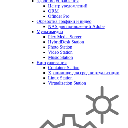
Удобство управления
Центр уведомлений
QRM+
Qfinder Pro
Обработка графики и видео
NAS для приложений Adobe
Мультимедиа
Plex Media Server
HybridDesk Station
Photo Station
Video Station
Music Station
Виртуализация
Container Station
Хранилище для сред виртуализации
Linux Station
Virtualization Station