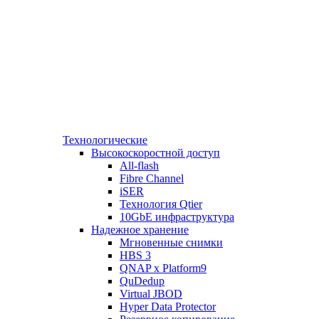
Технологические
Высокоскоростной доступ
All-flash
Fibre Channel
iSER
Технология Qtier
10GbE инфраструктура
Надежное хранение
Мгновенные снимки
HBS 3
QNAP x Platform9
QuDedup
Virtual JBOD
Hyper Data Protector