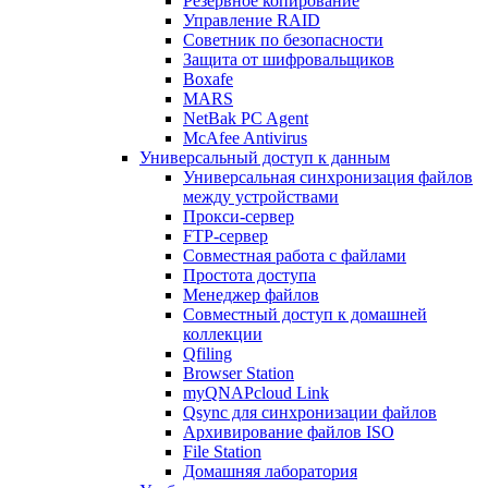
Резервное копирование
Управление RAID
Советник по безопасности
Защита от шифровальщиков
Boxafe
MARS
NetBak PC Agent
McAfee Antivirus
Универсальный доступ к данным
Универсальная синхронизация файлов
между устройствами
Прокси-сервер
FTP-сервер
Совместная работа с файлами
Простота доступа
Менеджер файлов
Совместный доступ к домашней
коллекции
Qfiling
Browser Station
myQNAPcloud Link
Qsync для синхронизации файлов
Архивирование файлов ISO
File Station
Домашняя лаборатория