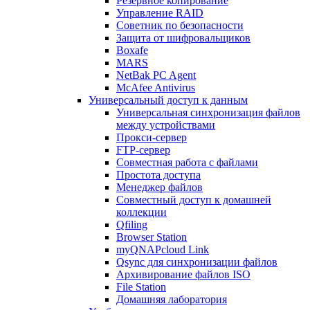
Резервное копирование
Управление RAID
Советник по безопасности
Защита от шифровальщиков
Boxafe
MARS
NetBak PC Agent
McAfee Antivirus
Универсальный доступ к данным
Универсальная синхронизация файлов
между устройствами
Прокси-сервер
FTP-сервер
Совместная работа с файлами
Простота доступа
Менеджер файлов
Совместный доступ к домашней
коллекции
Qfiling
Browser Station
myQNAPcloud Link
Qsync для синхронизации файлов
Архивирование файлов ISO
File Station
Домашняя лаборатория