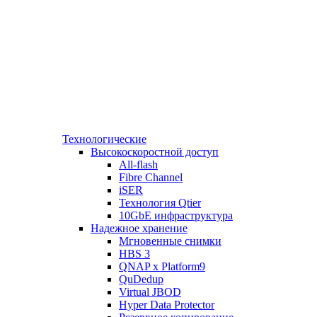
Технологические
Высокоскоростной доступ
All-flash
Fibre Channel
iSER
Технология Qtier
10GbE инфраструктура
Надежное хранение
Мгновенные снимки
HBS 3
QNAP x Platform9
QuDedup
Virtual JBOD
Hyper Data Protector