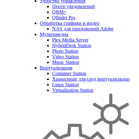
Удобство управления
Центр уведомлений
QRM+
Qfinder Pro
Обработка графики и видео
NAS для приложений Adobe
Мультимедиа
Plex Media Server
HybridDesk Station
Photo Station
Video Station
Music Station
Виртуализация
Container Station
Хранилище для сред виртуализации
Linux Station
Virtualization Station