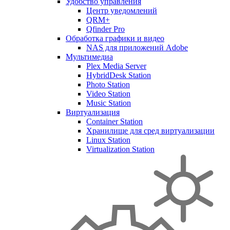
Удобство управления
Центр уведомлений
QRM+
Qfinder Pro
Обработка графики и видео
NAS для приложений Adobe
Мультимедиа
Plex Media Server
HybridDesk Station
Photo Station
Video Station
Music Station
Виртуализация
Container Station
Хранилище для сред виртуализации
Linux Station
Virtualization Station