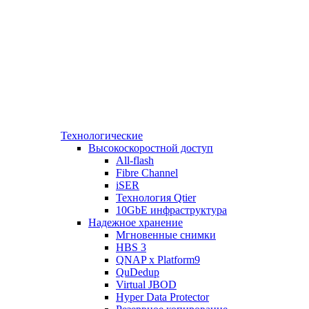
Технологические
Высокоскоростной доступ
All-flash
Fibre Channel
iSER
Технология Qtier
10GbE инфраструктура
Надежное хранение
Мгновенные снимки
HBS 3
QNAP x Platform9
QuDedup
Virtual JBOD
Hyper Data Protector