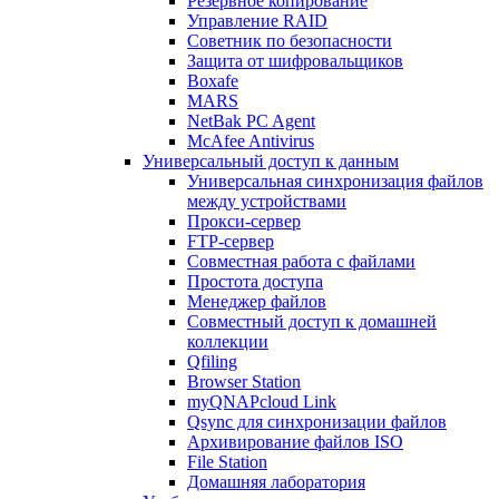
Резервное копирование
Управление RAID
Советник по безопасности
Защита от шифровальщиков
Boxafe
MARS
NetBak PC Agent
McAfee Antivirus
Универсальный доступ к данным
Универсальная синхронизация файлов
между устройствами
Прокси-сервер
FTP-сервер
Совместная работа с файлами
Простота доступа
Менеджер файлов
Совместный доступ к домашней
коллекции
Qfiling
Browser Station
myQNAPcloud Link
Qsync для синхронизации файлов
Архивирование файлов ISO
File Station
Домашняя лаборатория