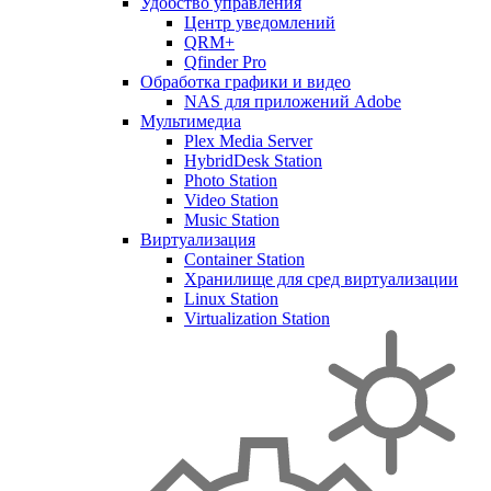
Удобство управления
Центр уведомлений
QRM+
Qfinder Pro
Обработка графики и видео
NAS для приложений Adobe
Мультимедиа
Plex Media Server
HybridDesk Station
Photo Station
Video Station
Music Station
Виртуализация
Container Station
Хранилище для сред виртуализации
Linux Station
Virtualization Station