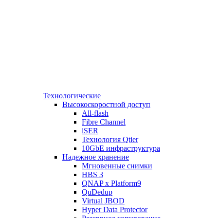
Технологические
Высокоскоростной доступ
All-flash
Fibre Channel
iSER
Технология Qtier
10GbE инфраструктура
Надежное хранение
Мгновенные снимки
HBS 3
QNAP x Platform9
QuDedup
Virtual JBOD
Hyper Data Protector