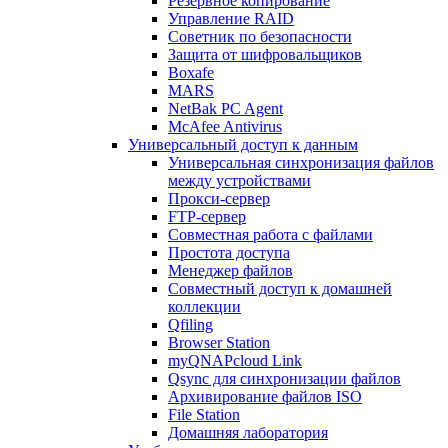
Резервное копирование
Управление RAID
Советник по безопасности
Защита от шифровальщиков
Boxafe
MARS
NetBak PC Agent
McAfee Antivirus
Универсальный доступ к данным
Универсальная синхронизация файлов
между устройствами
Прокси-сервер
FTP-сервер
Совместная работа с файлами
Простота доступа
Менеджер файлов
Совместный доступ к домашней
коллекции
Qfiling
Browser Station
myQNAPcloud Link
Qsync для синхронизации файлов
Архивирование файлов ISO
File Station
Домашняя лаборатория