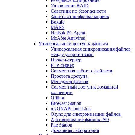
Резервное копирование
Управление RAID
Советник по безопасности
Защита от шифровальщиков
Boxafe
MARS
NetBak PC Agent
McAfee Antivirus
Универсальный доступ к данным
Универсальная синхронизация файлов
между устройствами
Прокси-сервер
FTP-сервер
Совместная работа с файлами
Простота доступа
Менеджер файлов
Совместный доступ к домашней
коллекции
Qfiling
Browser Station
myQNAPcloud Link
Qsync для синхронизации файлов
Архивирование файлов ISO
File Station
Домашняя лаборатория