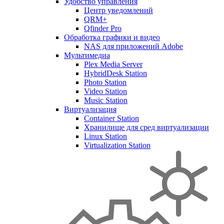
Удобство управления
Центр уведомлений
QRM+
Qfinder Pro
Обработка графики и видео
NAS для приложений Adobe
Мультимедиа
Plex Media Server
HybridDesk Station
Photo Station
Video Station
Music Station
Виртуализация
Container Station
Хранилище для сред виртуализации
Linux Station
Virtualization Station