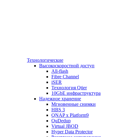
Технологические
Высокоскоростной доступ
All-flash
Fibre Channel
iSER
Технология Qtier
10GbE инфраструктура
Надежное хранение
Мгновенные снимки
HBS 3
QNAP x Platform9
QuDedup
Virtual JBOD
Hyper Data Protector